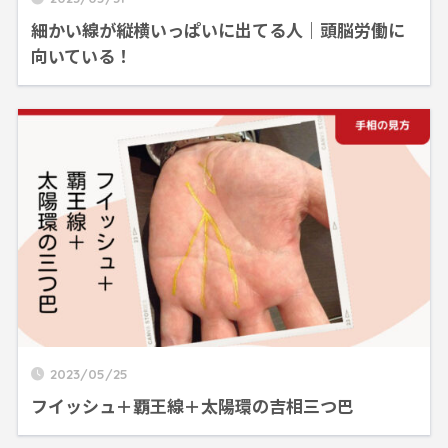
細かい線が縦横いっぱいに出てる人｜頭脳労働に
向いている！
2023/05/25
フイッシュ＋覇王線＋太陽環の吉相三つ巴